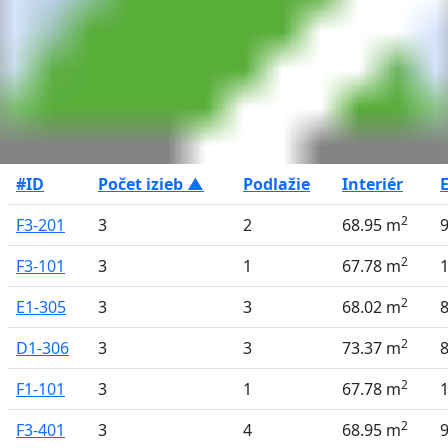
#ID
Počet izieb ▲
Podlažie
Interiér
E
2
F3-201
3
2
68.95 m
2
F3-101
3
1
67.78 m
2
E1-305
3
3
68.02 m
2
D1-306
3
3
73.37 m
2
F1-101
3
1
67.78 m
2
F3-401
3
4
68.95 m