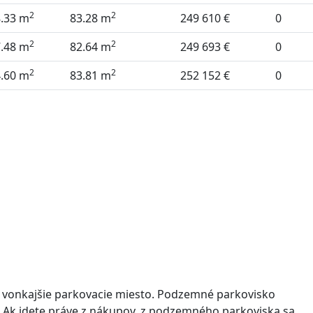
2
2
8.33 m
83.28 m
249 610 €
0
2
2
7.48 m
82.64 m
249 693 €
0
2
2
4.60 m
83.81 m
252 152 €
0
o vonkajšie parkovacie miesto. Podzemné parkovisko
 Ak idete práve z nákupov, z podzemného parkoviska sa