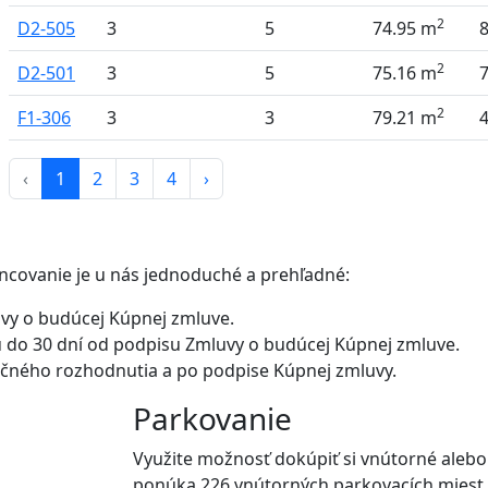
2
D2-505
3
5
74.95 m
2
D2-501
3
5
75.16 m
2
F1-306
3
3
79.21 m
‹
1
2
3
4
›
ancovanie je u nás jednoduché a prehľadné:
uvy o budúcej Kúpnej zmluve.
 do 30 dní od podpisu Zmluvy o budúcej Kúpnej zmluve.
čného rozhodnutia a po podpise Kúpnej zmluvy.
Parkovanie
Využite možnosť dokúpiť si vnútorné aleb
ponúka 226 vnútorných parkovacích miest.