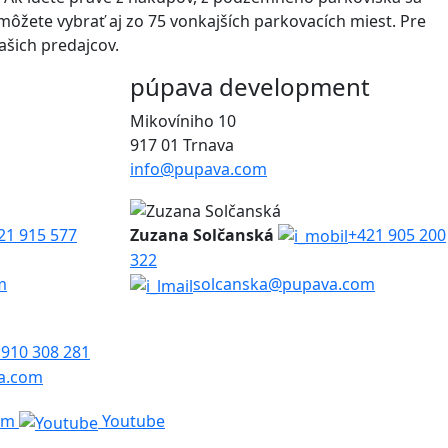
môžete vybrať aj zo 75 vonkajších parkovacích miest. Pre
ašich predajcov.
púpava development
Mikovíniho 10
917 01 Trnava
info@pupava.com
21 915 577
Zuzana Solčanská
+421 905 200
322
m
solcanska@pupava.com
 910 308 281
a.com
am
Youtube