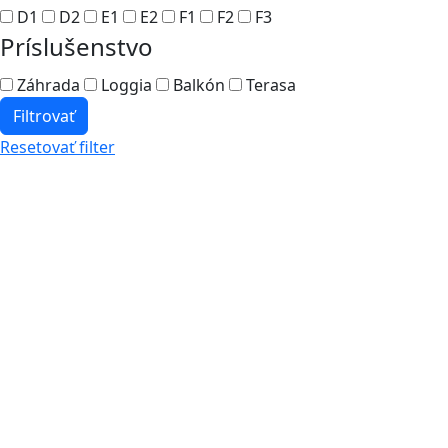
D1
D2
E1
E2
F1
F2
F3
Príslušenstvo
Záhrada
Loggia
Balkón
Terasa
Filtrovať
Resetovať filter