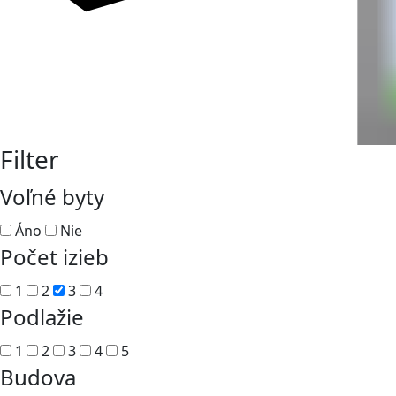
Filter
Voľné byty
Áno
Nie
Počet izieb
1
2
3
4
Podlažie
1
2
3
4
5
Budova