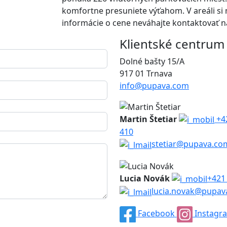
komfortne presuniete výťahom. V areáli si 
informácie o cene neváhajte kontaktovať n
Klientské centrum
Dolné bašty 15/A
917 01 Trnava
info@pupava.com
Martin Štetiar
+4
410
stetiar@pupava.co
Lucia Novák
+421
lucia.novak@pupav
Facebook
Instagr