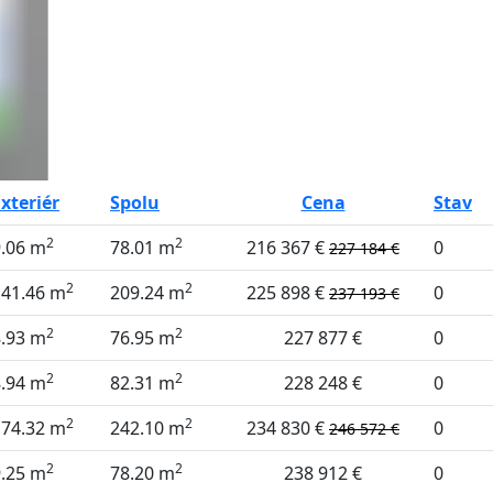
xteriér
Spolu
Cena
Stav
2
2
9.06 m
78.01 m
216 367 €
0
227 184 €
2
2
141.46 m
209.24 m
225 898 €
0
237 193 €
2
2
8.93 m
76.95 m
227 877 €
0
2
2
8.94 m
82.31 m
228 248 €
0
2
2
174.32 m
242.10 m
234 830 €
0
246 572 €
2
2
9.25 m
78.20 m
238 912 €
0