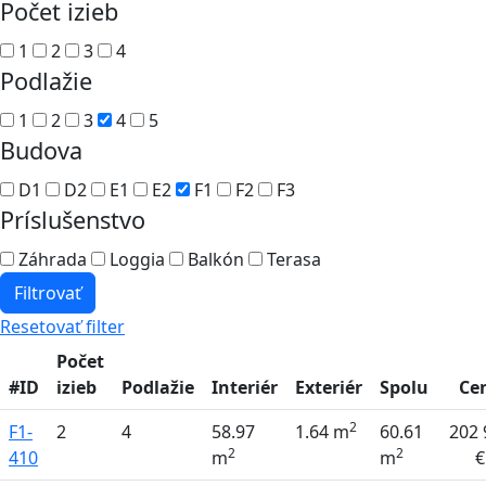
Počet izieb
1
2
3
4
Podlažie
1
2
3
4
5
Budova
D1
D2
E1
E2
F1
F2
F3
Príslušenstvo
Záhrada
Loggia
Balkón
Terasa
Filtrovať
Resetovať filter
Počet
#ID
izieb
Podlažie
Interiér
Exteriér
Spolu
Ce
2
F1-
2
4
58.97
1.64 m
60.61
202 
2
2
410
m
m
€