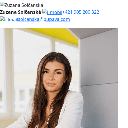
Zuzana Solčanská
+421 905 200 322
solcanska@pupava.com