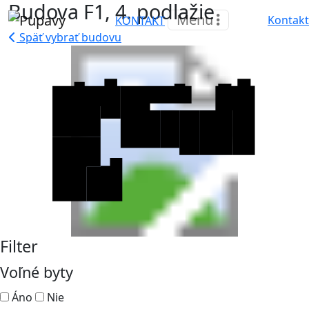
Budova F1, 4. podlažie
Menu
Kontakt
KONTAKT
Späť vybrať budovu
Filter
Voľné byty
Áno
Nie