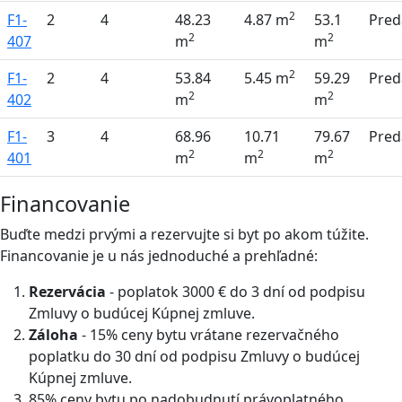
2
F1-
2
4
48.23
4.87 m
53.1
Pred
2
2
407
m
m
2
F1-
2
4
53.84
5.45 m
59.29
Pred
2
2
402
m
m
F1-
3
4
68.96
10.71
79.67
Pred
2
2
2
401
m
m
m
Financovanie
Buďte medzi prvými a rezervujte si byt po akom túžite.
Financovanie je u nás jednoduché a prehľadné:
Rezervácia
- poplatok 3000 € do 3 dní od podpisu
Zmluvy o budúcej Kúpnej zmluve.
Záloha
- 15% ceny bytu vrátane rezervačného
poplatku do 30 dní od podpisu Zmluvy o budúcej
Kúpnej zmluve.
85% ceny bytu po nadobudnutí právoplatného