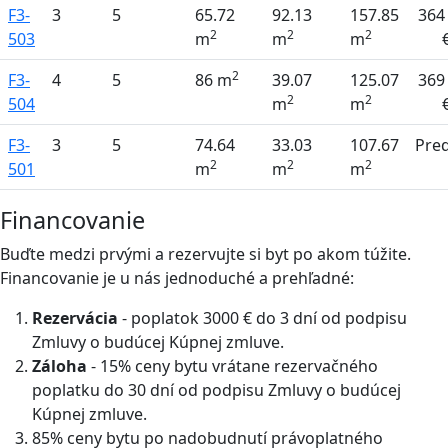
F3-
3
5
65.72
92.13
157.85
364
2
2
2
503
m
m
m
2
F3-
4
5
86 m
39.07
125.07
369
2
2
504
m
m
F3-
3
5
74.64
33.03
107.67
Pre
2
2
2
501
m
m
m
Financovanie
Buďte medzi prvými a rezervujte si byt po akom túžite.
Financovanie je u nás jednoduché a prehľadné:
Rezervácia
- poplatok 3000 € do 3 dní od podpisu
Zmluvy o budúcej Kúpnej zmluve.
Záloha
- 15% ceny bytu vrátane rezervačného
poplatku do 30 dní od podpisu Zmluvy o budúcej
Kúpnej zmluve.
85% ceny bytu po nadobudnutí právoplatného