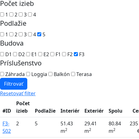
Počet izieb
1
2
3
4
Podlažie
1
2
3
4
5
Budova
D1
D2
E1
E2
F1
F2
F3
Príslušenstvo
Záhrada
Loggia
Balkón
Terasa
Filtrovať
Resetovať filter
Počet
#ID
izieb
Podlažie
Interiér
Exteriér
Spolu
Ce
F3-
2
5
51.43
29.41
80.84
235
2
2
2
502
m
m
m