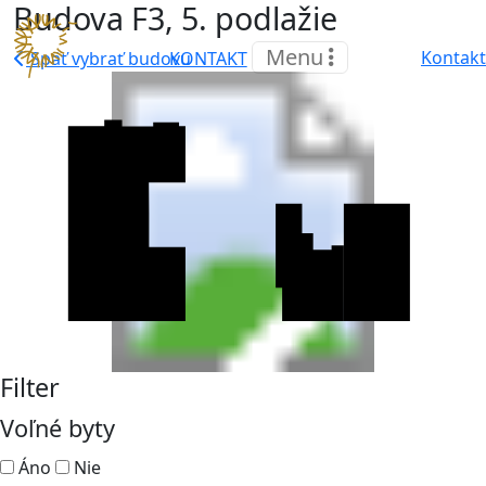
Budova F3, 5. podlažie
Menu
Kontakt
KONTAKT
Späť vybrať budovu
Filter
Voľné byty
Áno
Nie