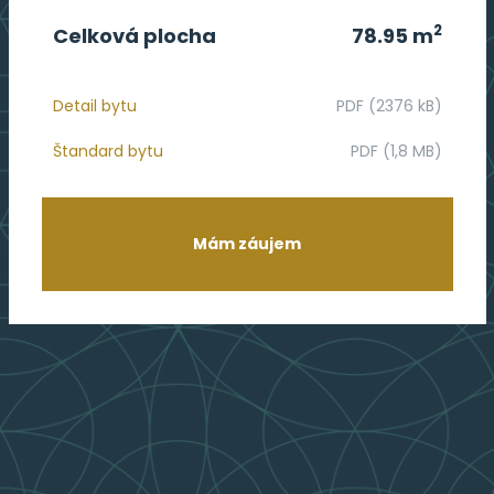
2
Celková plocha
78.95 m
Detail bytu
PDF (2376 kB)
Štandard bytu
PDF (1,8 MB)
Mám záujem