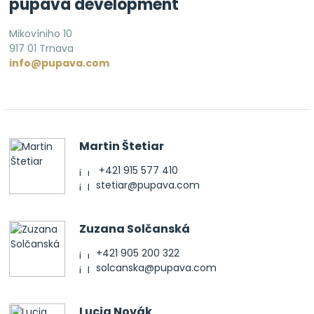
púpava development
Mikovíniho 10
917 01 Trnava
info@pupava.com
Martin Štetiar
+421 915 577 410
stetiar@pupava.com
Zuzana Solčanská
+421 905 200 322
solcanska@pupava.com
Lucia Novák