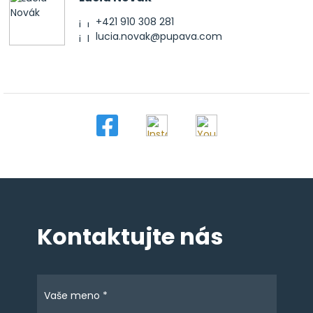
+421 910 308 281
lucia.novak@pupava.com
Kontaktujte nás
Vaše meno *