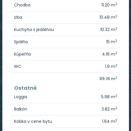
2
Chodba
11.20 m
2
Izba
10.48 m
2
Kuchyňa s jedálňou
10.32 m
2
Spálňa
15 m
2
Kúpeľňa
4.16 m
2
WC
1.9 m
2
69.15 m
Ostatné
2
Loggia
5.98 m
2
Balkón
3.82 m
2
Kobka v cene bytu
1.64 m