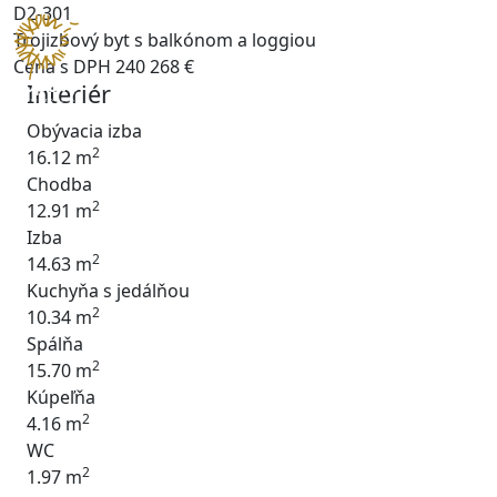
D2-301
Trojizbový byt s balkónom a loggiou
Cena s DPH
240 268 €
Interiér
Obývacia izba
2
16.12 m
Chodba
2
12.91 m
Izba
2
14.63 m
Kuchyňa s jedálňou
2
10.34 m
Spálňa
2
15.70 m
Kúpeľňa
2
4.16 m
WC
2
1.97 m