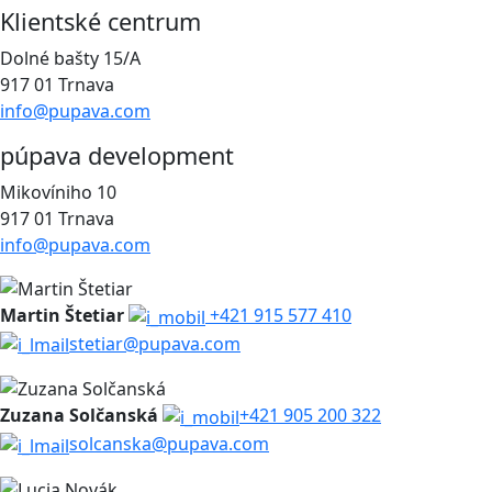
Klientské centrum
Dolné bašty 15/A
917 01 Trnava
info@pupava.com
púpava development
Mikovíniho 10
917 01 Trnava
info@pupava.com
Martin Štetiar
+421 915 577 410
stetiar@pupava.com
Zuzana Solčanská
+421 905 200 322
solcanska@pupava.com