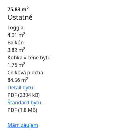
2
75.83 m
Ostatné
Loggia
2
4.91 m
Balkón
2
3.82 m
Kobka v cene bytu
2
1.76 m
Celková plocha
2
84.56 m
Detail bytu
PDF (2394 kB)
Štandard bytu
PDF (1,8 MB)
Mám záujem