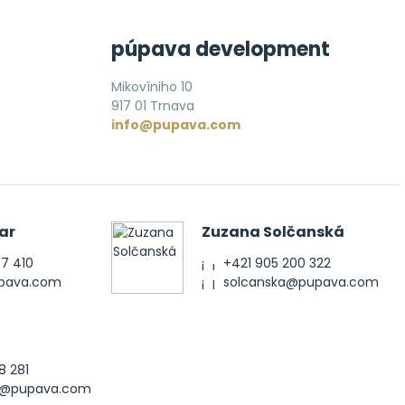
púpava development
Mikovíniho 10
917 01 Trnava
info@pupava.com
ar
Zuzana Solčanská
77 410
+421 905 200 322
upava.com
solcanska@pupava.com
8 281
ak@pupava.com