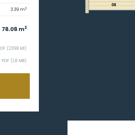
2
3.39 m
2
78.08 m
PDF (2398 kB)
PDF (1,8 MB)