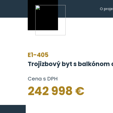
O proje
E1-405
Trojizbový byt s balkónom 
Cena s DPH
242 998 €