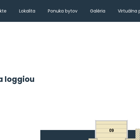
kte
Lokalita
Ponuka bytov
Galéria
Virtuálna 
a loggiou