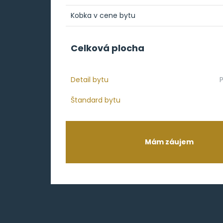
Kobka v cene bytu
Celková plocha
Detail bytu
Štandard bytu
Mám záujem