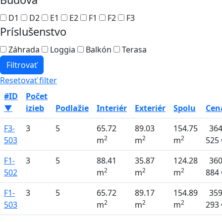
D1
D2
E1
E2
F1
F2
F3
Príslušenstvo
Záhrada
Loggia
Balkón
Terasa
Filtrovať
Resetovať filter
#ID
Počet
▼
izieb
Podlažie
Interiér
Exteriér
Spolu
Cen
F3-
3
5
65.72
89.03
154.75
36
2
2
2
503
m
m
m
525 
F1-
3
5
88.41
35.87
124.28
36
2
2
2
502
m
m
m
884 
F1-
3
5
65.72
89.17
154.89
35
2
2
2
503
m
m
m
293 