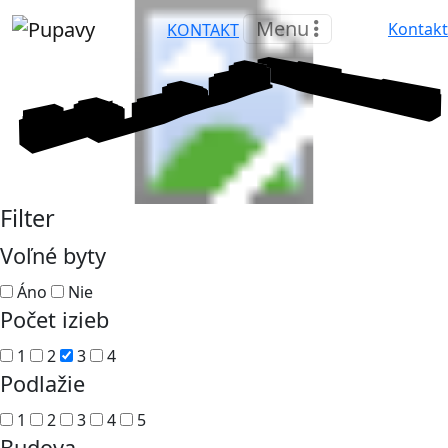
Menu
Kontakt
KONTAKT
Filter
Voľné byty
Áno
Nie
Počet izieb
1
2
3
4
Podlažie
1
2
3
4
5
Budova