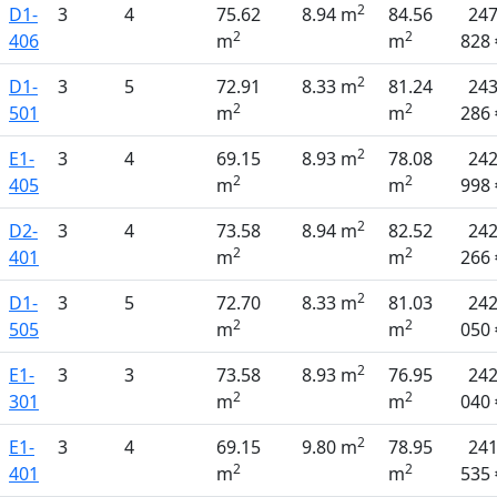
2
D1-
3
4
75.62
8.94 m
84.56
24
2
2
406
m
m
828 
2
D1-
3
5
72.91
8.33 m
81.24
24
2
2
501
m
m
286 
2
E1-
3
4
69.15
8.93 m
78.08
24
2
2
405
m
m
998 
2
D2-
3
4
73.58
8.94 m
82.52
24
2
2
401
m
m
266 
2
D1-
3
5
72.70
8.33 m
81.03
24
2
2
505
m
m
050 
2
E1-
3
3
73.58
8.93 m
76.95
24
2
2
301
m
m
040 
2
E1-
3
4
69.15
9.80 m
78.95
24
2
2
401
m
m
535 