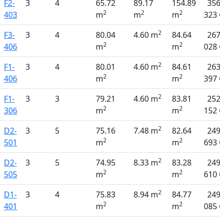
F2-
3
4
65.72
89.17
154.89
35
2
2
2
403
m
m
m
323 
2
F3-
3
4
80.04
4.60 m
84.64
26
2
2
406
m
m
028 
2
F1-
3
4
80.01
4.60 m
84.61
26
2
2
406
m
m
397 
2
F1-
3
3
79.21
4.60 m
83.81
25
2
2
306
m
m
152 
2
D2-
3
5
75.16
7.48 m
82.64
24
2
2
501
m
m
693 
2
D2-
3
5
74.95
8.33 m
83.28
24
2
2
505
m
m
610 
2
D1-
3
4
75.83
8.94 m
84.77
24
2
2
401
m
m
085 