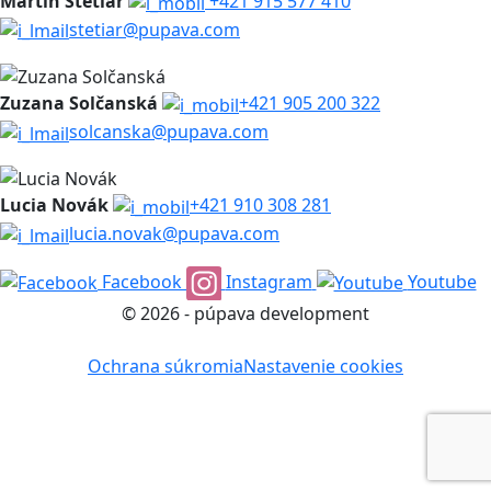
Martin Štetiar
+421 915 577 410
stetiar@pupava.com
Zuzana Solčanská
+421 905 200 322
solcanska@pupava.com
Lucia Novák
+421 910 308 281
lucia.novak@pupava.com
Facebook
Instagram
Youtube
© 2026 - púpava development
Ochrana súkromia
Nastavenie cookies