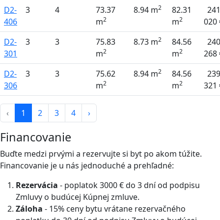
2
D2-
3
4
73.37
8.94 m
82.31
24
2
2
406
m
m
020 
2
D2-
3
3
75.83
8.73 m
84.56
24
2
2
301
m
m
268 
2
D2-
3
3
75.62
8.94 m
84.56
23
2
2
306
m
m
321 
‹
1
2
3
4
›
Financovanie
Buďte medzi prvými a rezervujte si byt po akom túžite.
Financovanie je u nás jednoduché a prehľadné:
Rezervácia
- poplatok 3000 € do 3 dní od podpisu
Zmluvy o budúcej Kúpnej zmluve.
Záloha
- 15% ceny bytu vrátane rezervačného