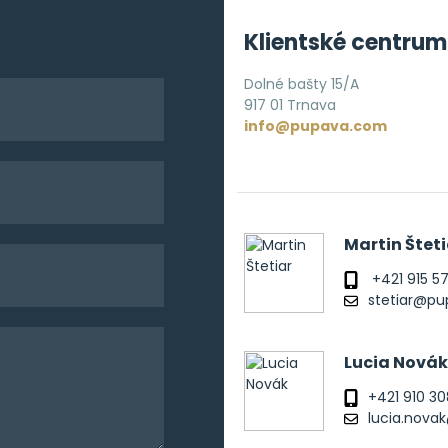
Klientské centrum
Dolné bašty 15/A
917 01 Trnava
info@pupava.com
Martin Šteti
+421 915 5
stetiar@p
Lucia Novák
+421 910 30
lucia.nov