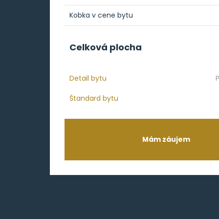
Kobka v cene bytu
Celková plocha
Detail bytu
Štandard bytu
Mám záujem