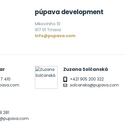
púpava development
Mikovíniho 10
917 01 Trnava
info@pupava.com
ar
Zuzana Solčanská
77 410
+421 905 200 322
upava.com
solcanska@pupava.com
8 281
ak@pupava.com