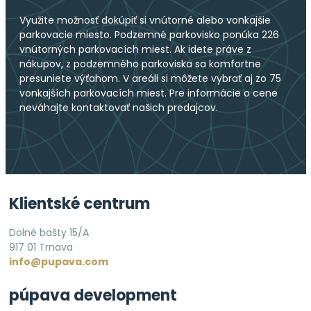
Využite možnosť dokúpiť si vnútorné alebo vonkajšie
parkovacie miesto. Podzemné parkovisko ponúka 226
vnútorných parkovacích miest. Ak idete práve z
nákupov, z podzemného parkoviska sa komfortne
presuniete výťahom. V areáli si môžete vybrať aj zo 75
vonkajších parkovacích miest. Pre informácie o cene
neváhajte kontaktovať našich predajcov.
Klientské centrum
Dolné bašty 15/A
917 01 Trnava
info@pupava.com
púpava development