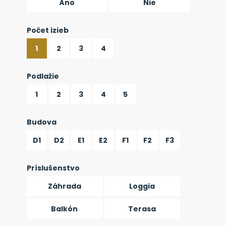
Áno
Nie
Počet izieb
1
2
3
4
Podlažie
1
2
3
4
5
Budova
D1
D2
E1
E2
F1
F2
F3
Príslušenstvo
Záhrada
Loggia
Balkón
Terasa