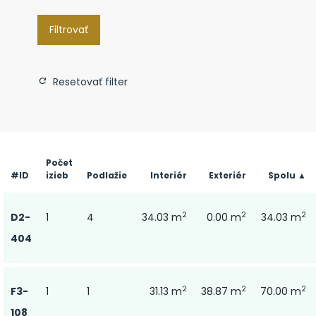
Filtrovať
Resetovať filter
Počet
#ID
izieb
Podlažie
Interiér
Exteriér
Spolu ▲
2
2
2
D2-
1
4
34.03 m
0.00 m
34.03 m
404
2
2
2
F3-
1
1
31.13 m
38.87 m
70.00 m
108