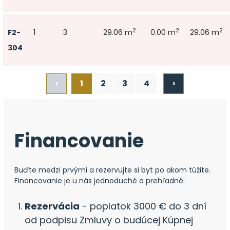
2
2
2
F2-
1
3
29.06 m
0.00 m
29.06 m
304
‹
1
2
3
4
›
Financovanie
Buďte medzi prvými a rezervujte si byt po akom túžite.
Financovanie je u nás jednoduché a prehľadné:
Rezervácia
- poplatok 3000 € do 3 dní
od podpisu Zmluvy o budúcej Kúpnej