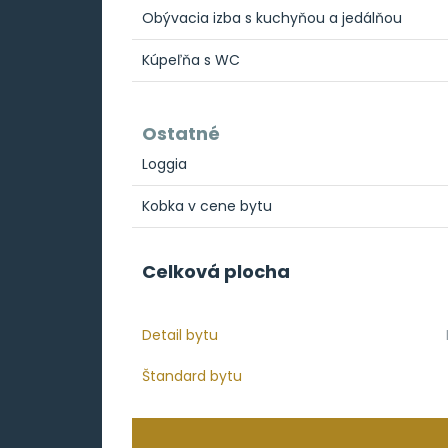
Obývacia izba s kuchyňou a jedálňou
Kúpeľňa s WC
Ostatné
Loggia
Kobka v cene bytu
Celková plocha
Detail bytu
Štandard bytu