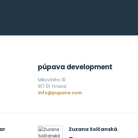
púpava development
Mikovíniho 10
917 01 Trnava
info@pupava.com
ar
Zuzana Solčanská