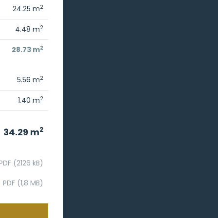
2
24.25 m
2
4.48 m
2
28.73 m
2
5.56 m
2
1.40 m
2
34.29 m
PDF (2126 kB)
PDF (1,8 MB)