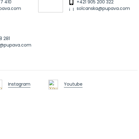
77 410
+421 905 200 322
upava.com
solcanska@pupava.com
8 281
ak@pupava.com
Instagram
Youtube