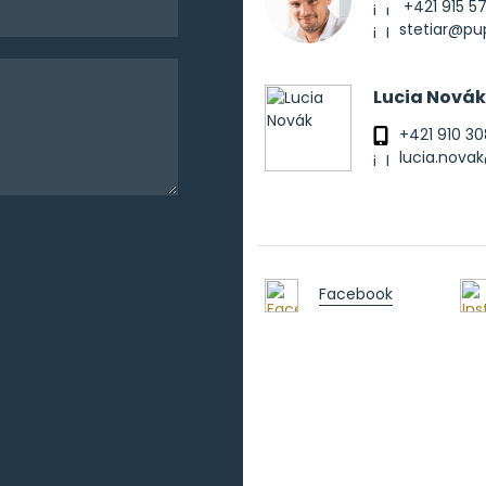
+421 915 5
stetiar@p
Lucia Novák
+421 910 30
lucia.nov
Facebook