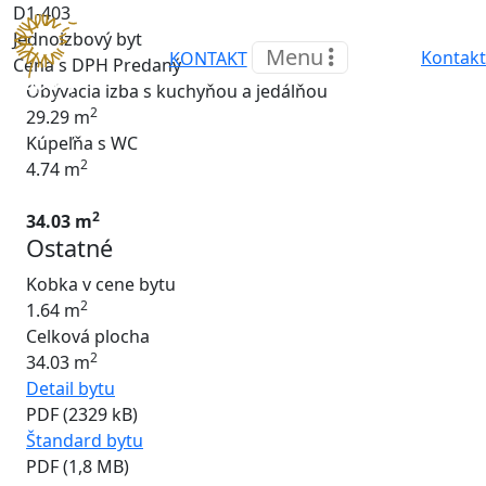
D1-403
Jednoizbový byt
Menu
Kontakt
KONTAKT
Cena s DPH
Predaný
Obývacia izba s kuchyňou a jedálňou
2
29.29 m
Kúpeľňa s WC
2
4.74 m
2
34.03 m
Ostatné
Kobka v cene bytu
2
1.64 m
Celková plocha
2
34.03 m
Detail bytu
PDF (2329 kB)
Štandard bytu
PDF (1,8 MB)