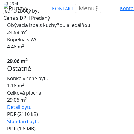
F1-204
Menu
Konta
KONTAKT
Jednoizbový byt
Cena s DPH
Predaný
Obývacia izba s kuchyňou a jedálňou
2
24.58 m
Kúpeľňa s WC
2
4.48 m
2
29.06 m
Ostatné
Kobka v cene bytu
2
1.18 m
Celková plocha
2
29.06 m
Detail bytu
PDF (2110 kB)
Štandard bytu
PDF (1,8 MB)