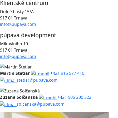
Klientské centrum
Dolné bašty 15/A
917 01 Trnava
info@pupava.com
púpava development
Mikovíniho 10
917 01 Trnava
info@pupava.com
Martin Štetiar
+421 915 577 410
stetiar@pupava.com
Zuzana Solčanská
+421 905 200 322
solcanska@pupava.com