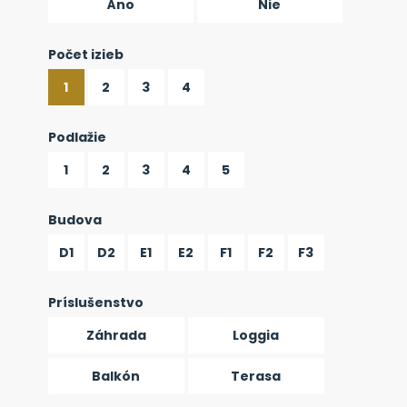
Áno
Nie
Počet izieb
1
2
3
4
Podlažie
1
2
3
4
5
Budova
D1
D2
E1
E2
F1
F2
F3
Príslušenstvo
Záhrada
Loggia
Balkón
Terasa