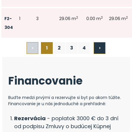
2
2
2
F2-
1
3
29.06 m
0.00 m
29.06 m
304
‹
1
2
3
4
›
Financovanie
Buďte medzi prvými a rezervujte si byt po akom túžite.
Financovanie je u nás jednoduché a prehľadné:
Rezervácia
- poplatok 3000 € do 3 dní
od podpisu Zmluvy o budúcej Kúpnej