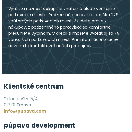
Využite možnosť dokúpiť si vnútorné alebo vonkajšie
parkovacie miesto. Podzemné parkovisko ponúka 226
vnútorných parkovacích miest. Ak idete práve z
nákupov, z podzemného parkoviska sa komfortne
presuniete výťahom. V areáli si môžete vybrať aj zo 75
vonkajších parkovacích miest. Pre informácie o cene
neváhajte kontaktovať našich predajcov.
Klientské centrum
Dolné bašty 15/A
917 01 Trnava
info@pupava.com
púpava development