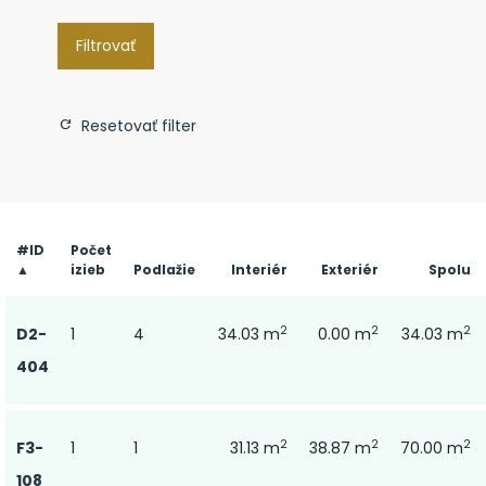
Filtrovať
Resetovať filter
#ID
Počet
▲
izieb
Podlažie
Interiér
Exteriér
Spolu
2
2
2
D2-
1
4
34.03 m
0.00 m
34.03 m
404
2
2
2
F3-
1
1
31.13 m
38.87 m
70.00 m
108