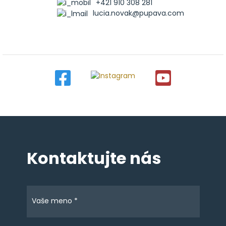
+421 910 308 281
lucia.novak@pupava.com
Kontaktujte nás
Vaše meno *