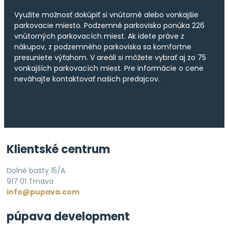
Využite možnosť dokúpiť si vnútorné alebo vonkajšie
parkovacie miesto. Podzemné parkovisko ponúka 226
vnútorných parkovacích miest. Ak idete práve z
nákupov, z podzemného parkoviska sa komfortne
presuniete výťahom. V areáli si môžete vybrať aj zo 75
vonkajších parkovacích miest. Pre informácie o cene
neváhajte kontaktovať našich predajcov.
Klientské centrum
Dolné bašty 15/A
917 01 Trnava
info@pupava.com
púpava development