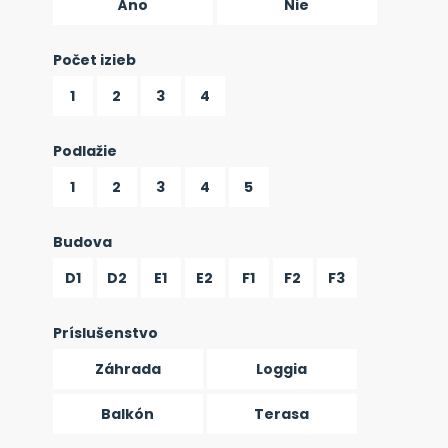
Áno
Nie
Počet izieb
1
2
3
4
Podlažie
1
2
3
4
5
Budova
D1
D2
E1
E2
F1
F2
F3
Príslušenstvo
Záhrada
Loggia
Balkón
Terasa