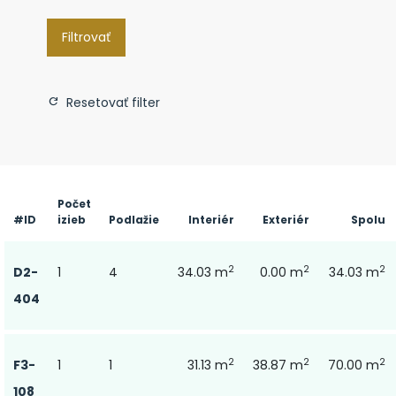
Filtrovať
Resetovať filter
Počet
#ID
izieb
Podlažie
Interiér
Exteriér
Spolu
2
2
2
D2-
1
4
34.03 m
0.00 m
34.03 m
404
2
2
2
F3-
1
1
31.13 m
38.87 m
70.00 m
108