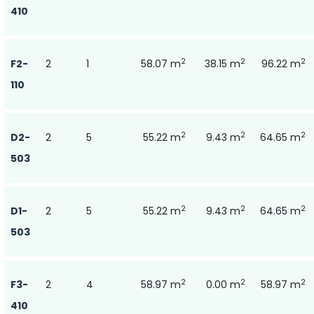
410
2
2
2
F2-
2
1
58.07 m
38.15 m
96.22 m
110
2
2
2
D2-
2
5
55.22 m
9.43 m
64.65 m
503
2
2
2
D1-
2
5
55.22 m
9.43 m
64.65 m
503
2
2
2
F3-
2
4
58.97 m
0.00 m
58.97 m
410