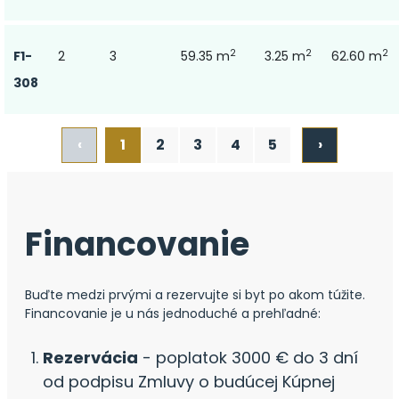
2
2
2
F1-
2
3
59.35 m
3.25 m
62.60 m
308
‹
1
2
3
4
5
›
Financovanie
Buďte medzi prvými a rezervujte si byt po akom túžite.
Financovanie je u nás jednoduché a prehľadné:
Rezervácia
- poplatok 3000 € do 3 dní
od podpisu Zmluvy o budúcej Kúpnej