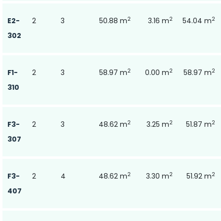
2
2
2
E2-
2
3
50.88 m
3.16 m
54.04 m
302
2
2
2
F1-
2
3
58.97 m
0.00 m
58.97 m
310
2
2
2
F3-
2
3
48.62 m
3.25 m
51.87 m
307
2
2
2
F3-
2
4
48.62 m
3.30 m
51.92 m
407