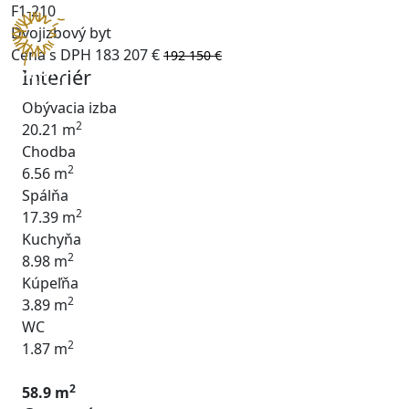
F1-210
Dvojizbový byt
Cena s DPH
183 207 €
192 150 €
Interiér
Obývacia izba
2
20.21 m
Chodba
2
6.56 m
Spálňa
2
17.39 m
Kuchyňa
2
8.98 m
Kúpeľňa
2
3.89 m
WC
2
1.87 m
2
58.9 m