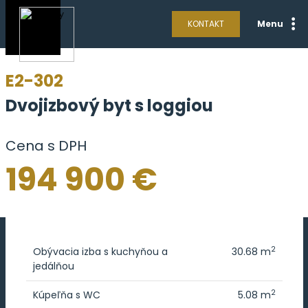
KONTAKT
Menu
E2-302
Dvojizbový byt s loggiou
Cena s DPH
194 900 €
2
Obývacia izba s kuchyňou a
30.68 m
jedálňou
2
Kúpeľňa s WC
5.08 m