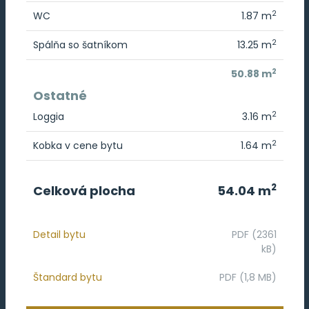
2
WC
1.87 m
2
Spálňa so šatníkom
13.25 m
2
50.88 m
Ostatné
2
Loggia
3.16 m
2
Kobka v cene bytu
1.64 m
2
Celková plocha
54.04 m
Detail bytu
PDF (2361
kB)
Štandard bytu
PDF (1,8 MB)