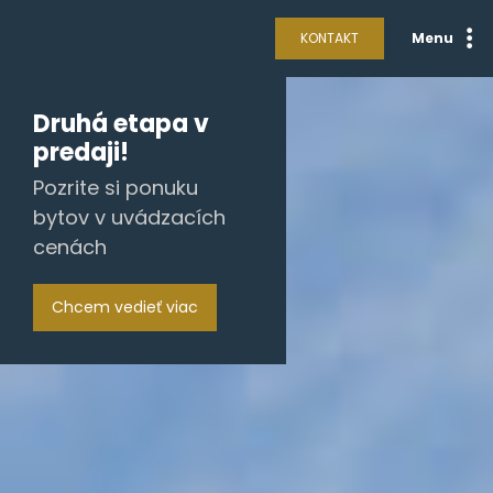
KONTAKT
Menu
Druhá etapa v
predaji!
Pozrite si ponuku
bytov v uvádzacích
cenách
Chcem vedieť viac