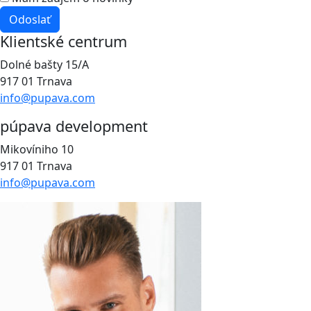
Odoslať
Klientské centrum
Dolné bašty 15/A
917 01 Trnava
info@pupava.com
púpava development
Mikovíniho 10
917 01 Trnava
info@pupava.com