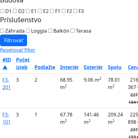
D1
D2
E1
E2
F1
F2
F3
Príslušenstvo
Záhrada
Loggia
Balkón
Terasa
Filtrovať
Resetovať filter
#ID
Počet
▲
izieb
Podlažie
Interiér
Exteriér
Spolu
Cen
2
F3-
3
2
68.95
9.06 m
78.01
21
2
2
201
m
m
367 
227
184 
F3-
3
1
67.78
141.46
209.24
22
2
2
2
101
m
m
m
898 
237
193 