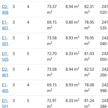
2
D2-
3
4
73.37
8.94 m
82.31
24
2
2
406
m
m
020 
2
E1-
3
4
69.15
9.80 m
78.95
24
2
2
401
m
m
535 
2
E1-
3
3
73.58
8.93 m
76.95
24
2
2
301
m
m
040 
2
D1-
3
5
72.70
8.33 m
81.03
24
2
2
505
m
m
050 
2
D2-
3
4
73.58
8.94 m
82.52
24
2
2
401
m
m
266 
2
E1-
3
4
69.15
8.93 m
78.08
24
2
2
405
m
m
998 
2
D1-
3
5
72.91
8.33 m
81.24
24
2
2
501
m
m
286 