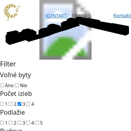
Menu
Kontakt
KONTAKT
Filter
Voľné byty
Áno
Nie
Počet izieb
1
2
3
4
Podlažie
1
2
3
4
5
Budova