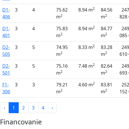
2
D1-
3
4
75.62
8.94 m
84.56
24
2
2
406
m
m
828 
2
D1-
3
4
75.83
8.94 m
84.77
24
2
2
401
m
m
085 
2
D2-
3
5
74.95
8.33 m
83.28
24
2
2
505
m
m
610 
2
D2-
3
5
75.16
7.48 m
82.64
24
2
2
501
m
m
693 
2
F1-
3
3
79.21
4.60 m
83.81
25
2
2
306
m
m
152 
‹
1
2
3
4
›
Financovanie