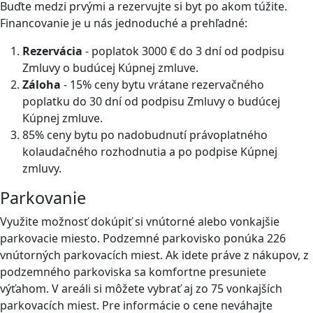
Buďte medzi prvými a rezervujte si byt po akom túžite.
Financovanie je u nás jednoduché a prehľadné:
Rezervácia
- poplatok 3000 € do 3 dní od podpisu
Zmluvy o budúcej Kúpnej zmluve.
Záloha
- 15% ceny bytu vrátane rezervačného
poplatku do 30 dní od podpisu Zmluvy o budúcej
Kúpnej zmluve.
85% ceny bytu po nadobudnutí právoplatného
kolaudačného rozhodnutia a po podpise Kúpnej
zmluvy.
Parkovanie
Využite možnosť dokúpiť si vnútorné alebo vonkajšie
parkovacie miesto. Podzemné parkovisko ponúka 226
vnútorných parkovacích miest. Ak idete práve z nákupov, z
podzemného parkoviska sa komfortne presuniete
výťahom. V areáli si môžete vybrať aj zo 75 vonkajších
parkovacích miest. Pre informácie o cene neváhajte