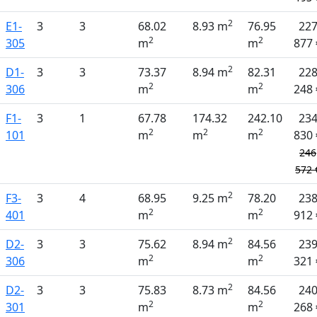
2
E1-
3
3
68.02
8.93 m
76.95
22
2
2
305
m
m
877 
2
D1-
3
3
73.37
8.94 m
82.31
22
2
2
306
m
m
248 
F1-
3
1
67.78
174.32
242.10
23
2
2
2
101
m
m
m
830 
246
572 
2
F3-
3
4
68.95
9.25 m
78.20
23
2
2
401
m
m
912 
2
D2-
3
3
75.62
8.94 m
84.56
23
2
2
306
m
m
321 
2
D2-
3
3
75.83
8.73 m
84.56
24
2
2
301
m
m
268 