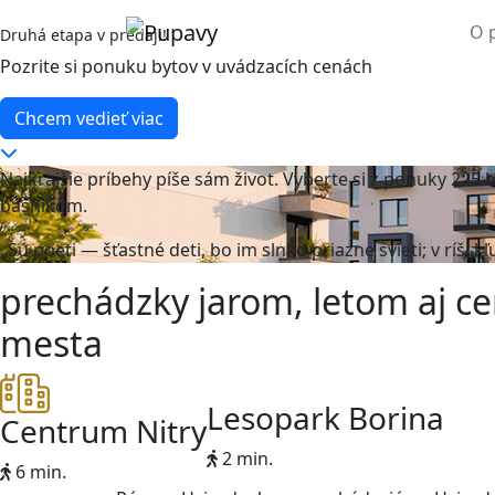
O 
Druhá etapa v predaji!
Pozrite si ponuku bytov v uvádzacích cenách
Chcem vedieť viac
Najkrajšie príbehy píše sám život. Vyberte si z ponuky 225
básnikom.
„Sú poeti — šťastné deti, bo im slnko priazne svieti; v ríši kľ
prechádzky jarom, letom aj c
mesta
Lesopark Borina
Centrum Nitry
2 min.
6 min.