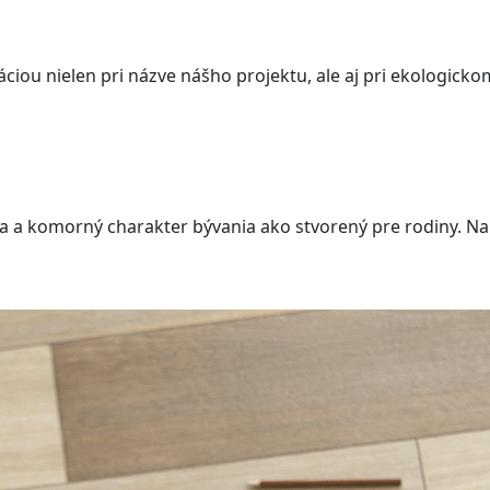
ráciou nielen pri názve nášho projektu, ale aj pri ekologicko
ia a komorný charakter bývania ako stvorený pre rodiny. N