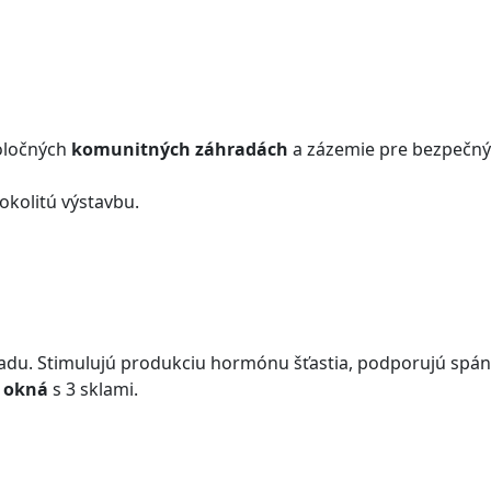
poločných
komunitných záhradách
a zázemie pre bezpečný 
 okolitú výstavbu.
ladu. Stimulujú produkciu hormónu šťastia, podporujú spáno
é okná
s 3 sklami.