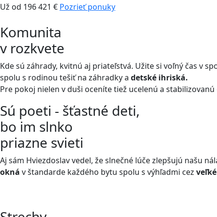
Už od 196 421 €
Pozrieť ponuky
Komunita
v rozkvete
Kde sú záhrady, kvitnú aj priateľstvá. Užite si voľný čas v s
spolu s rodinou tešiť na záhradky a
detské ihriská.
Pre pokoj nielen v duši oceníte tiež ucelenú a stabilizovanú
Sú poeti - šťastné deti,
bo im slnko
priazne svieti
Aj sám Hviezdoslav vedel, že slnečné lúče zlepšujú našu ná
okná
v štandarde každého bytu spolu s výhľadmi cez
veľk
Strechy