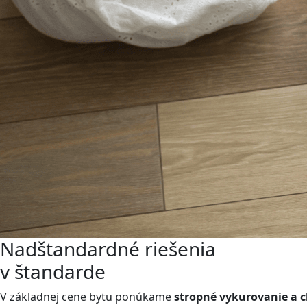
Nadštandardné riešenia
v štandarde
V základnej cene bytu ponúkame
stropné vykurovanie a c