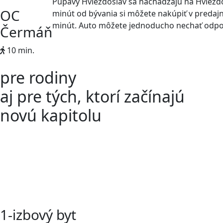
Púpavy Hviezdoslav sa nachádzajú na Hviezdo
OC
minút od bývania si môžete nakúpiť v predajn
minút. Auto môžete jednoducho nechať odpoč
Čermáň
10 min.
pre rodiny
aj pre tých, ktorí začínajú
novú kapitolu
1-izbový byt