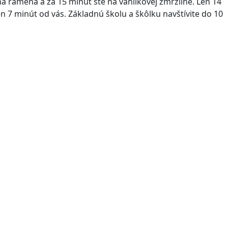
 na ramená a za 15 minút ste na vanilkovej zmrzline. Len 14
n 7 minút od vás. Základnú školu a škôlku navštívite do 10