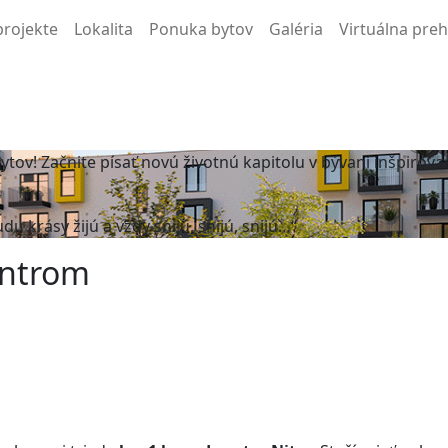
projekte
Lokalita
Ponuka bytov
Galéria
Virtuálna pre
 bytov! Začnite písať novú životnú kapitolu v bývaní inšpi
udu krásy žijú a vždy snijú, snijú, snijú…“
entrom