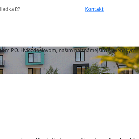
hliadka
Kontakt
rovanom P.O. Hviezdoslavom, naším najznámejším slovenským