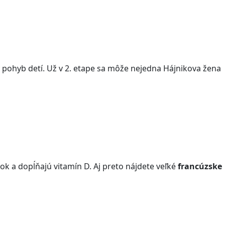
pohyb detí. Už v 2. etape sa môže nejedna Hájnikova žena
k a dopĺňajú vitamín D. Aj preto nájdete veľké
francúzske