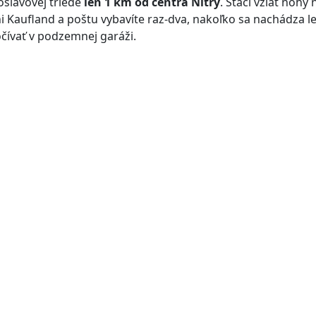
slavovej triede
len 1 km od centra Nitry
. Stačí vziať nohy
i Kaufland a poštu vybavíte raz-dva, nakoľko sa nachádza le
ívať v podzemnej garáži.