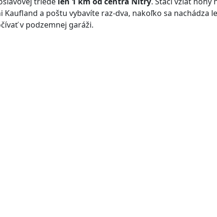
slavovej triede
len 1 km od centra Nitry
. Stačí vziať nohy
i Kaufland a poštu vybavíte raz-dva, nakoľko sa nachádza le
ívať v podzemnej garáži.