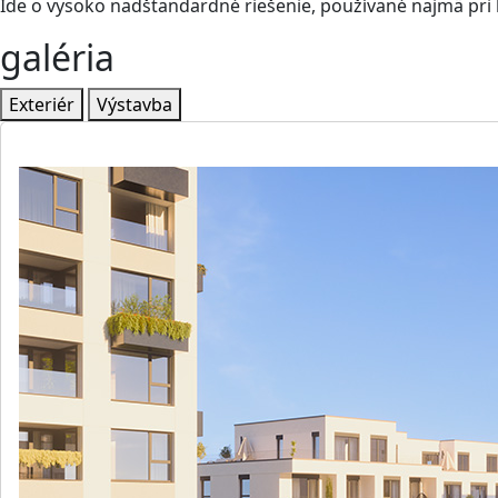
Ide o vysoko nadštandardné riešenie, používané najmä pri 
galéria
Exteriér
Výstavba