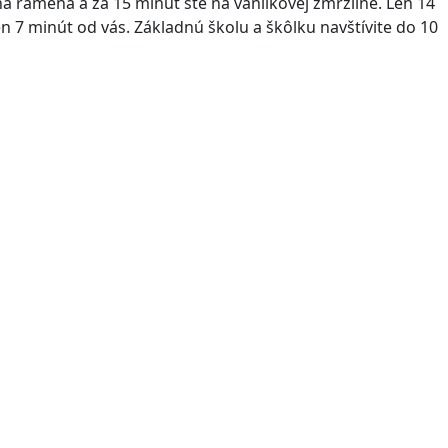
 na ramená a za 15 minút ste na vanilkovej zmrzline. Len 14
n 7 minút od vás. Základnú školu a škôlku navštívite do 10