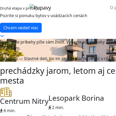
O 
Druhá etapa v predaji!
Pozrite si ponuku bytov v uvádzacích cenách
Chcem vedieť viac
Najkrajšie príbehy píše sám život. Vyberte si z ponuky 225
básnikom.
„Sú poeti — šťastné deti, bo im slnko priazne svieti; v ríši kľ
prechádzky jarom, letom aj c
mesta
Lesopark Borina
Centrum Nitry
2 min.
6 min.