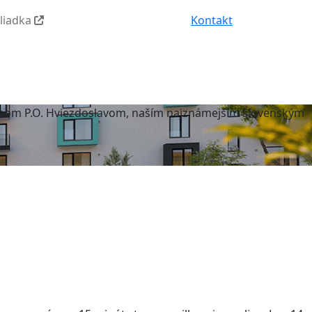
hliadka
Kontakt
rovanom P.O. Hviezdoslavom, naším najznámejším slovenským