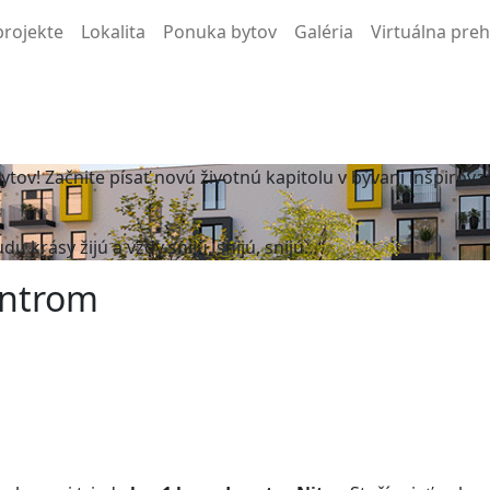
projekte
Lokalita
Ponuka bytov
Galéria
Virtuálna pre
 bytov! Začnite písať novú životnú kapitolu v bývaní inšpi
udu krásy žijú a vždy snijú, snijú, snijú…“
entrom