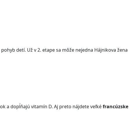
pohyb detí. Už v 2. etape sa môže nejedna Hájnikova žena
k a dopĺňajú vitamín D. Aj preto nájdete veľké
francúzske