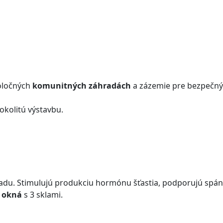
poločných
komunitných záhradách
a zázemie pre bezpečný 
 okolitú výstavbu.
ladu. Stimulujú produkciu hormónu šťastia, podporujú spáno
é okná
s 3 sklami.