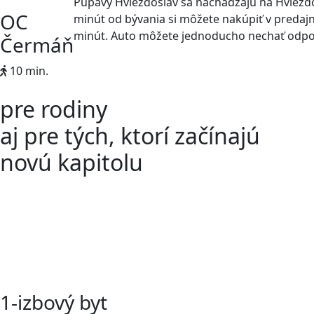
Púpavy Hviezdoslav sa nachádzajú na Hviezdo
OC
minút od bývania si môžete nakúpiť v predajn
minút. Auto môžete jednoducho nechať odpoč
Čermáň
10 min.
pre rodiny
aj pre tých, ktorí začínajú
novú kapitolu
1-izbový byt