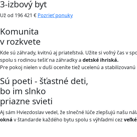
3-izbový byt
Už od 196 421 €
Pozrieť ponuky
Komunita
v rozkvete
Kde sú záhrady, kvitnú aj priateľstvá. Užite si voľný čas v s
spolu s rodinou tešiť na záhradky a
detské ihriská.
Pre pokoj nielen v duši oceníte tiež ucelenú a stabilizovanú
Sú poeti - šťastné deti,
bo im slnko
priazne svieti
Aj sám Hviezdoslav vedel, že slnečné lúče zlepšujú našu ná
okná
v štandarde každého bytu spolu s výhľadmi cez
veľk