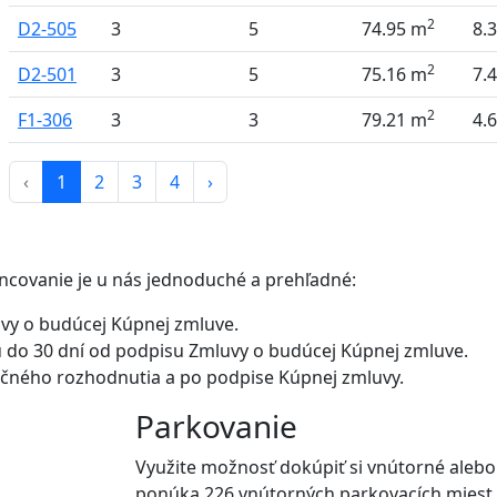
2
D2-505
3
5
74.95 m
8.
2
D2-501
3
5
75.16 m
7.
2
F1-306
3
3
79.21 m
4.
‹
1
2
3
4
›
ancovanie je u nás jednoduché a prehľadné:
uvy o budúcej Kúpnej zmluve.
 do 30 dní od podpisu Zmluvy o budúcej Kúpnej zmluve.
čného rozhodnutia a po podpise Kúpnej zmluvy.
Parkovanie
Využite možnosť dokúpiť si vnútorné aleb
ponúka 226 vnútorných parkovacích miest.