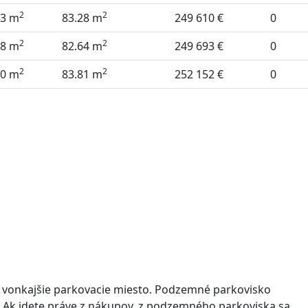
2
2
33 m
83.28 m
249 610 €
0
2
2
48 m
82.64 m
249 693 €
0
2
2
60 m
83.81 m
252 152 €
0
o vonkajšie parkovacie miesto. Podzemné parkovisko
 Ak idete práve z nákupov, z podzemného parkoviska sa