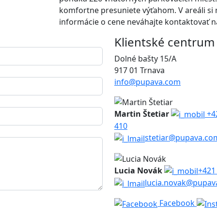
komfortne presuniete výťahom. V areáli si 
informácie o cene neváhajte kontaktovať n
Klientské centrum
Dolné bašty 15/A
917 01 Trnava
info@pupava.com
Martin Štetiar
+4
410
stetiar@pupava.co
Lucia Novák
+421
lucia.novak@pupav
Facebook