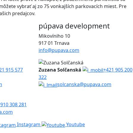
môžete vybrať aj zo 75 vonkajších parkovacích miest. Pre
ašich predajcov.
púpava development
Mikovíniho 10
917 01 Trnava
info@pupava.com
21 915 577
Zuzana Solčanská
+421 905 200
322
m
solcanska@pupava.com
 910 308 281
a.com
Instagram
Youtube