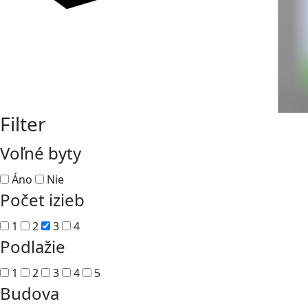
Filter
Voľné byty
Áno
Nie
Počet izieb
1
2
3
4
Podlažie
1
2
3
4
5
Budova