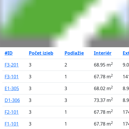
#ID
Počet izieb
Podlažie
Interiér
Ex
2
F3-201
3
2
68.95 m
9.
2
F3-101
3
1
67.78 m
14
2
E1-305
3
3
68.02 m
8.
2
D1-306
3
3
73.37 m
8.
2
F2-101
3
1
67.78 m
17
2
F1-101
3
1
67.78 m
17