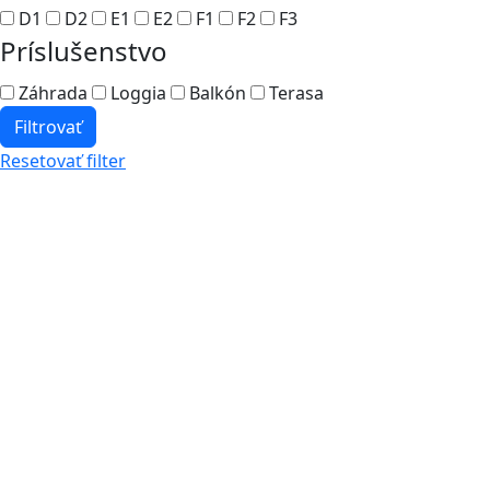
D1
D2
E1
E2
F1
F2
F3
Príslušenstvo
Záhrada
Loggia
Balkón
Terasa
Filtrovať
Resetovať filter