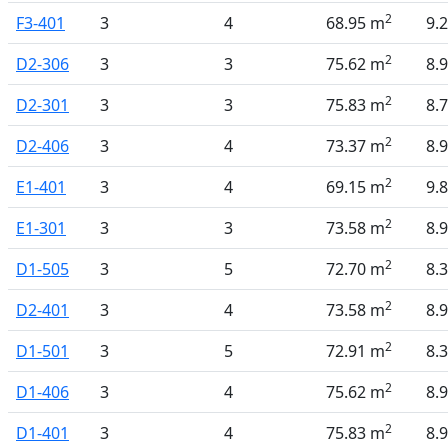
2
F3-401
3
4
68.95 m
9.
2
D2-306
3
3
75.62 m
8.
2
D2-301
3
3
75.83 m
8.
2
D2-406
3
4
73.37 m
8.
2
E1-401
3
4
69.15 m
9.
2
E1-301
3
3
73.58 m
8.
2
D1-505
3
5
72.70 m
8.
2
D2-401
3
4
73.58 m
8.
2
D1-501
3
5
72.91 m
8.
2
D1-406
3
4
75.62 m
8.
2
D1-401
3
4
75.83 m
8.