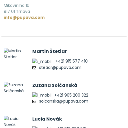
Mikovíniho 10
917 01 Trnava
info@pupava.com
Martin Štetiar
+421 915 577 410
stetiar@pupava.com
Zuzana Solčanská
+421 905 200 322
solcanska@pupava.com
Lucia Novák