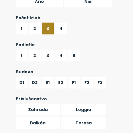
Áno
Nie
Počet izieb
1
2
3
4
Podlažie
1
2
3
4
5
Budova
D1
D2
E1
E2
F1
F2
F3
Príslušenstvo
Záhrada
Loggia
Balkón
Terasa