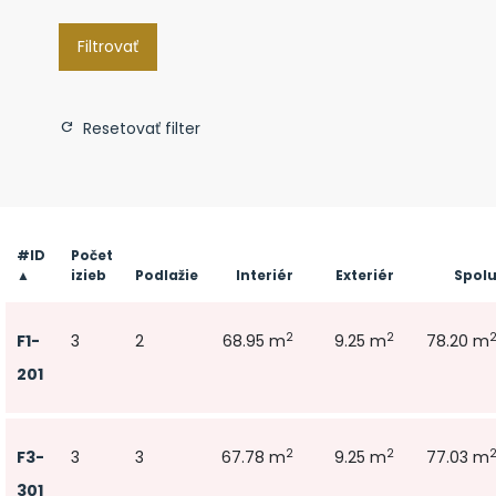
Filtrovať
Resetovať filter
#ID
Počet
▲
izieb
Podlažie
Interiér
Exteriér
Spol
2
2
F1-
3
2
68.95 m
9.25 m
78.20 m
201
2
2
F3-
3
3
67.78 m
9.25 m
77.03 m
301