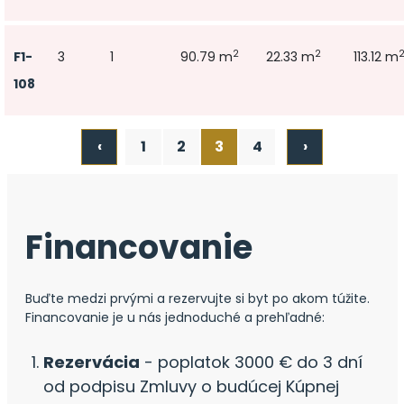
2
2
F1-
3
1
90.79 m
22.33 m
113.12 m
108
‹
1
2
3
4
›
Financovanie
Buďte medzi prvými a rezervujte si byt po akom túžite.
Financovanie je u nás jednoduché a prehľadné:
Rezervácia
- poplatok 3000 € do 3 dní
od podpisu Zmluvy o budúcej Kúpnej