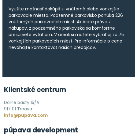
Využite možnosť dokúpiť si vnútorné alebo vonkajšie
parkovacie miesto. Podzemné parkovisko ponúka 226
vnútorných parkovacích miest. Ak idete práve z
nákupov, z podzemného parkoviska sa komfortne
presuniete výťahom. V areáli si môžete vybrať aj zo 75
vonkajších parkovacích miest. Pre informácie o cene
neváhajte kontaktovať našich predajcov.
Klientské centrum
Dolné bašty 15/A
917 01 Trnava
info@pupava.com
púpava development