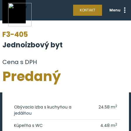
KONTAKT
Menu
F3-405
Jednoizbový byt
Cena s DPH
Predaný
2
Obývacia izba s kuchyňou a
24.58 m
jedálňou
2
Kúpeľňa s WC
4.48 m