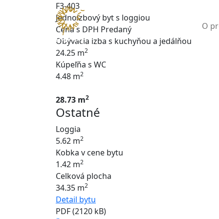
F3-403
Jednoizbový byt s loggiou
O pr
Cena s DPH
Predaný
Obývacia izba s kuchyňou a jedálňou
2
24.25 m
Kúpeľňa s WC
2
4.48 m
2
28.73 m
Ostatné
Loggia
2
5.62 m
Kobka v cene bytu
2
1.42 m
Celková plocha
2
34.35 m
Detail bytu
PDF (2120 kB)