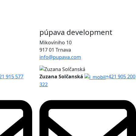
púpava development
Mikovíniho 10
917 01 Trnava
info@pupava.com
21 915 577
Zuzana Solčanská
+421 905 200
322