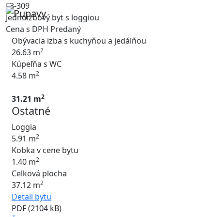
F3-309
Jednoizbový byt s loggiou
Cena s DPH
Predaný
Obývacia izba s kuchyňou a jedálňou
2
26.63 m
Kúpeľňa s WC
2
4.58 m
2
31.21 m
Ostatné
Loggia
2
5.91 m
Kobka v cene bytu
2
1.40 m
Celková plocha
2
37.12 m
Detail bytu
PDF (2104 kB)