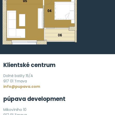
Klientské centrum
Dolné bašty 15/A
917 01 Trnava
info@pupava.com
púpava development
Mikovíniho 10
917 01 Trnava