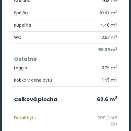
Chodba
9.18 m
2
Spálňa
10.57 m
2
Kúpeľňa
4.40 m
2
WC
2.53 m
2
59.35 m
Ostatné
2
Loggia
3.25 m
2
Kobka v cene bytu
1.45 m
2
Celková plocha
62.6 m
Detail bytu
PDF (2148
kB)