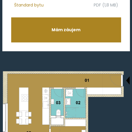
Štandard bytu
PDF (1,8 MB)
Mám záujem