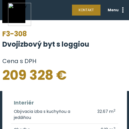
KONTAKT
Menu
F3-308
Dvojizbový byt s loggiou
Cena s DPH
209 328 €
Interiér
2
Obývacia izba s kuchyňou a
32.67 m
jedálňou
2