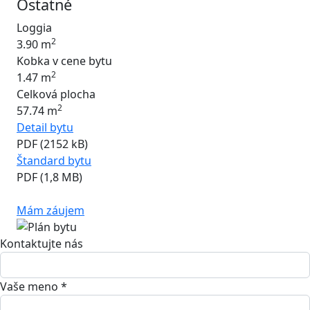
Ostatné
Loggia
2
3.90 m
Kobka v cene bytu
2
1.47 m
Celková plocha
2
57.74 m
Detail bytu
PDF (2152 kB)
Štandard bytu
PDF (1,8 MB)
Mám záujem
Kontaktujte nás
Vaše meno *