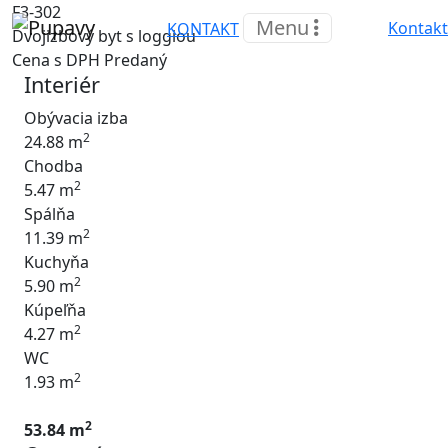
F3-302
Menu
Kontakt
KONTAKT
Dvojizbový byt s loggiou
Cena s DPH
Predaný
Interiér
Obývacia izba
2
24.88 m
Chodba
2
5.47 m
Spálňa
2
11.39 m
Kuchyňa
2
5.90 m
Kúpeľňa
2
4.27 m
WC
2
1.93 m
2
53.84 m