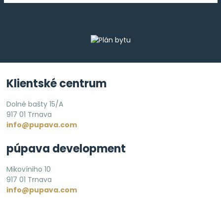
Klientské centrum
Dolné bašty 15/A
917 01 Trnava
info@pupava.com
púpava development
Mikovíniho 10
917 01 Trnava
info@pupava.com