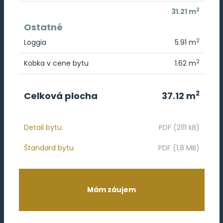
2
31.21 m
Ostatné
2
Loggia
5.91 m
2
Kobka v cene bytu
1.62 m
2
Celková plocha
37.12 m
Detail bytu
PDF (2111 kB)
Štandard bytu
PDF (1,8 MB)
Mám záujem