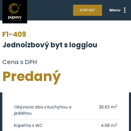
KONTAKT
Menu
F1-409
Jednoizbový byt s loggiou
Cena s DPH
Predaný
2
Obývacia izba s kuchyňou a
26.63 m
jedálňou
2
Kúpeľňa s WC
4.58 m