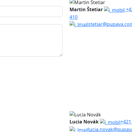
Martin Štetiar
+4
410
stetiar@pupava.co
Lucia Novák
+421
lucia.novak@pupav