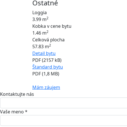
Ostatné
Loggia
2
3.99 m
Kobka v cene bytu
2
1.46 m
Celková plocha
2
57.83 m
Detail bytu
PDF (2157 kB)
Štandard bytu
PDF (1,8 MB)
Mám záujem
Kontaktujte nás
Vaše meno *