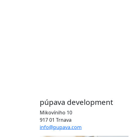
púpava development
Mikovíniho 10
917 01 Trnava
info@pupava.com