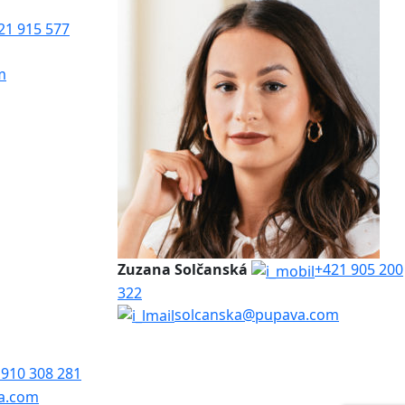
21 915 577
m
Zuzana Solčanská
+421 905 200
322
solcanska@pupava.com
 910 308 281
a.com