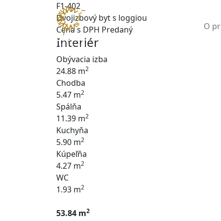
F1-402
Dvojizbový byt s loggiou
O pr
Cena s DPH
Predaný
Interiér
Obývacia izba
2
24.88 m
Chodba
2
5.47 m
Spálňa
2
11.39 m
Kuchyňa
2
5.90 m
Kúpeľňa
2
4.27 m
WC
2
1.93 m
2
53.84 m