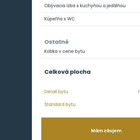
Obývacia izba s kuchyňou a jedálňou
Kúpeľňa s WC
Ostatné
Kobka v cene bytu
Celková plocha
Detail bytu
Štandard bytu
Mám záujem