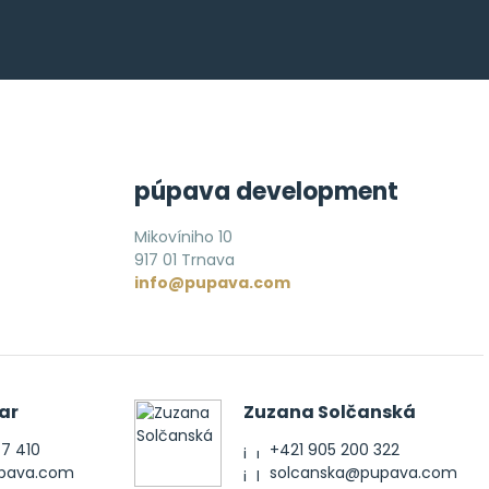
púpava development
Mikovíniho 10
917 01 Trnava
info@pupava.com
ar
Zuzana Solčanská
77 410
+421 905 200 322
upava.com
solcanska@pupava.com