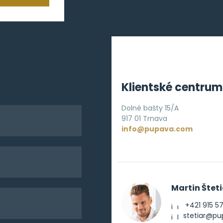
Klientské centrum
Dolné bašty 15/A
917 01 Trnava
info@pupava.com
Martin Šteti
+421 915 5
stetiar@p