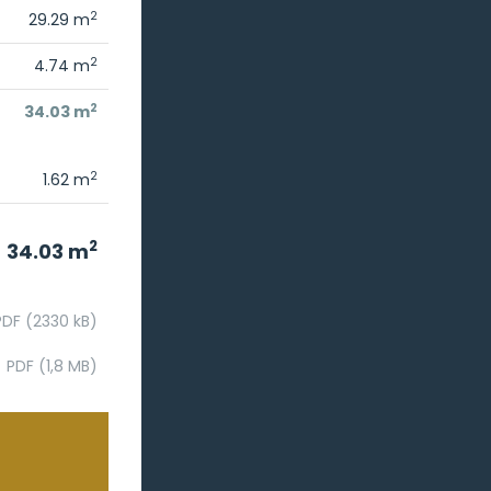
2
29.29 m
2
4.74 m
2
34.03 m
2
1.62 m
2
34.03 m
PDF (2330 kB)
PDF (1,8 MB)