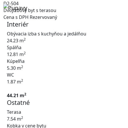
D2-504
Dvojizbový byt s terasou
Cena s DPH
Rezervovaný
Interiér
Obývacia izba s kuchyňou a jedálňou
2
24.23 m
Spálňa
2
12.81 m
Kúpeľňa
2
5.30 m
WC
2
1.87 m
2
44.21 m
Ostatné
Terasa
2
7.54 m
Kobka v cene bytu