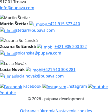
917 01 Trnava
info@pupava.com
Martin Štetiar
+421 915 577 410
stetiar@pupava.com
Zuzana Solčanská
+421 905 200 322
solcanska@pupava.com
Lucia Novák
+421 910 308 281
lucia.novak@pupava.com
Facebook
Instagram
Youtube
© 2026 - púpava development
Ochrana súkromia
Nastavenie cookies