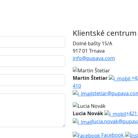
Klientské centrum
Dolné bašty 15/A
917 01 Trnava
info@pupava.com
Martin Štetiar
+4
410
stetiar@pupava.co
Lucia Novák
+421
lucia.novak@pupav
Facebook