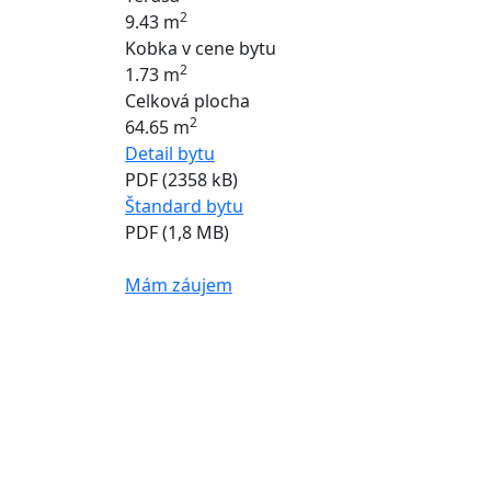
2
9.43 m
Kobka v cene bytu
2
1.73 m
Celková plocha
2
64.65 m
Detail bytu
PDF (2358 kB)
Štandard bytu
PDF (1,8 MB)
Mám záujem