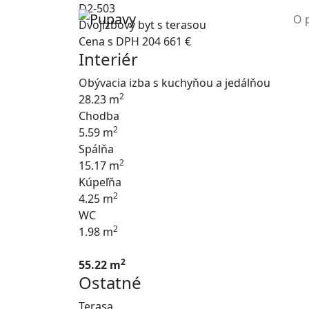
D2-503
O 
Dvojizbový byt s terasou
Cena s DPH
204 661 €
Interiér
Obývacia izba s kuchyňou a jedálňou
2
28.23 m
Chodba
2
5.59 m
Spálňa
2
15.17 m
Kúpeľňa
2
4.25 m
WC
2
1.98 m
2
55.22 m
Ostatné
Terasa