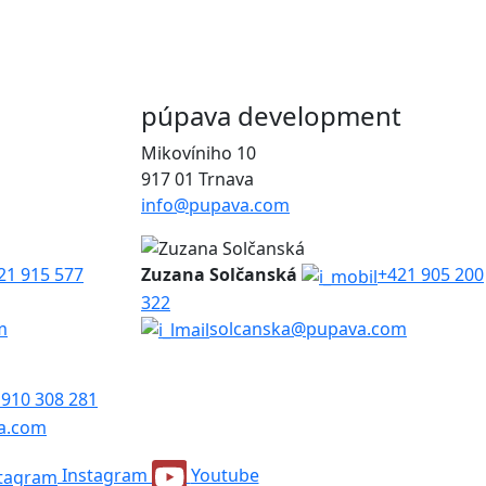
púpava development
Mikovíniho 10
917 01 Trnava
info@pupava.com
21 915 577
Zuzana Solčanská
+421 905 200
322
m
solcanska@pupava.com
 910 308 281
a.com
Instagram
Youtube