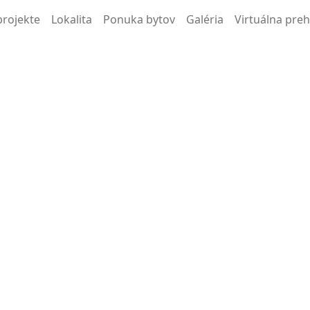
projekte
Lokalita
Ponuka bytov
Galéria
Virtuálna pre