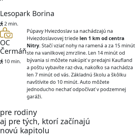
Lesopark Borina
2 min.
Púpavy Hviezdoslav sa nachádzajú na
Hviezdoslavovej triede
len 1 km od centra
OC
Nitry
. Stačí vziať nohy na ramená a za 15 minút
Čermáň
ste na vanilkovej zmrzline. Len 14 minút od
bývania si môžete nakúpiť v predajni Kaufland
10 min.
a poštu vybavíte raz-dva, nakoľko sa nachádza
len 7 minút od vás. Základnú školu a škôlku
navštívite do 10 minút. Auto môžete
jednoducho nechať odpočívať v podzemnej
garáži.
pre rodiny
aj pre tých, ktorí začínajú
novú kapitolu