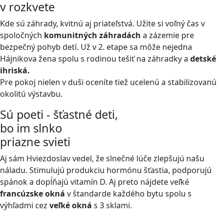
v rozkvete
Kde sú záhrady, kvitnú aj priateľstvá. Užite si voľný čas v
spoločných
komunitných záhradách
a zázemie pre
bezpečný pohyb detí. Už v 2. etape sa môže nejedna
Hájnikova žena spolu s rodinou tešiť na záhradky a
detské
ihriská.
Pre pokoj nielen v duši oceníte tiež ucelenú a stabilizovanú
okolitú výstavbu.
Sú poeti - šťastné deti,
bo im slnko
priazne svieti
Aj sám Hviezdoslav vedel, že slnečné lúče zlepšujú našu
náladu. Stimulujú produkciu hormónu šťastia, podporujú
spánok a dopĺňajú vitamín D. Aj preto nájdete veľké
francúzske okná
v štandarde každého bytu spolu s
výhľadmi cez
veľké okná
s 3 sklami.