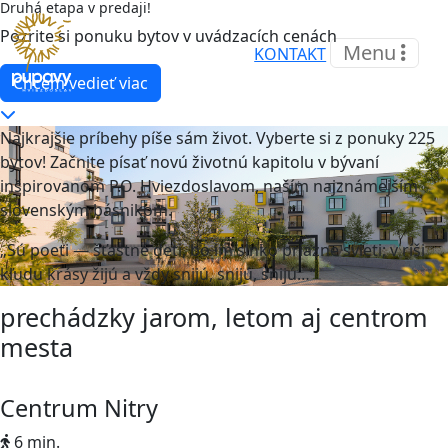
Druhá etapa v predaji!
Pozrite si ponuku bytov v uvádzacích cenách
Menu
KONTAKT
Chcem vedieť viac
Najkrajšie príbehy píše sám život. Vyberte si z ponuky 225
bytov! Začnite písať novú životnú kapitolu v bývaní
inšpirovanom P.O. Hviezdoslavom, naším najznámejším
slovenským básnikom.
„Sú poeti — šťastné deti, bo im slnko priazne svieti; v ríši
kľudu krásy žijú a vždy snijú, snijú, snijú…“
prechádzky jarom, letom aj centrom
mesta
Centrum Nitry
6 min.