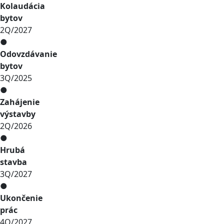
Kolaudácia
bytov
2Q/2027
●
Odovzdávanie
bytov
3Q/2025
●
Zahájenie
výstavby
2Q/2026
●
Hrubá
stavba
3Q/2027
●
Ukončenie
prác
4Q/2027